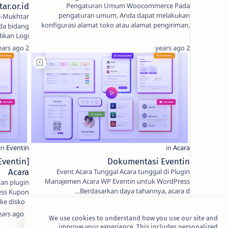
ar.or.id
Pengaturan Umum Woocommerce Pada
pengaturan umum, Anda dapat melakukan
konfigurasi alamat toko atau alamat pengiriman,
da bidang
target market, …
sosial dan pendidikan Logi…
2 years ago
2 years ago
Dokumentasi Eventin
Acara
Event Acara Tunggal Acara tunggal di Plugin
Manajemen Acara WP Eventin untuk WordPress
n plugin
Berdasarkan daya tahannya, acara d…
pon
e diskon
uk acara …
2 years ago
2 years ago
We use cookies to understand how you use our site and
improve your experience. This includes personalized