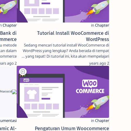
Bank di
Tutorial Install WooCommerce di
mmerce
WordPress
tu metode
Sedang mencari tutorial install WooCommerce di
kan dalam
WordPress yang lengkap? Anda berada di tempat
oCommerce
yang tepat! Di tutorial ini, kita akan mempelajari …
nyediaka…
2 years ago
2 years ago
amic Al-
Pengaturan Umum Woocommerce