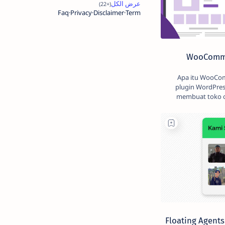
Faq
Privacy
Disclaimer
Term
WooComme
Apa itu WooCommerce? WooC
plugin WordPres
membuat toko o
Floating Agent