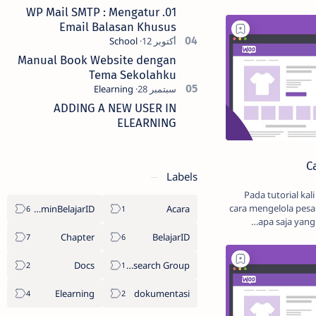
01. WP Mail SMTP : Mengatur
Email Balasan Khusus
Manual Book Website dengan
Tema Sekolahku
ADDING A NEW USER IN
ELEARNING
C
Labels
Pada tutorial kal
cara mengelola pes
AdminBelajarID
Acara
apa saja yang
Chapter
BelajarID
Docs
DMF Research Group
Elearning
dokumentasi