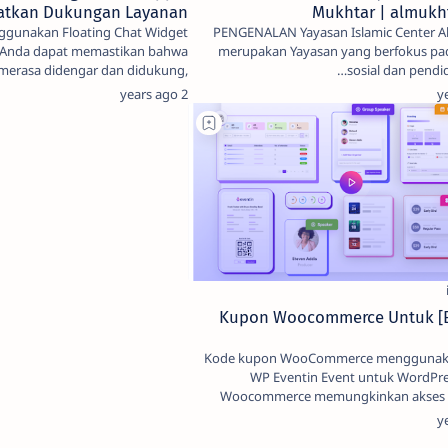
atkan Dukungan Layanan
Mukhtar | almukht
gunakan Floating Chat Widget
PENGENALAN Yayasan Islamic Center Al-Mukhtar
, Anda dapat memastikan bahwa
merupakan Yayasan yang berfokus pa
merasa didengar dan didukung,
yang p…
2 years ago
[Eventin] Kupon Woocommerce Untuk
Kode kupon WooCommerce menggunaka
WP Eventin Event untuk WordPress Ku
Woocommerce memungkinkan akses k
khusus unt