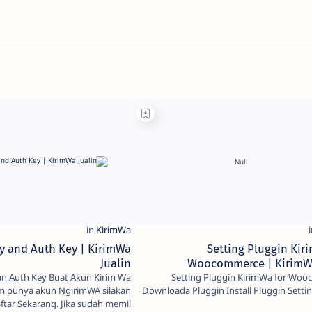
y and Auth Key | KirimWa
Setting Pluggin Kir
Jualin
Woocommerce | KirimWa
Buat Akun Kirim Wa
Setting Pluggin KirimWa for Wo
m punya akun NgirimWA silakan
Downloada Pluggin Install Pluggin Setti
ftar Sekarang. Jika sudah memil…