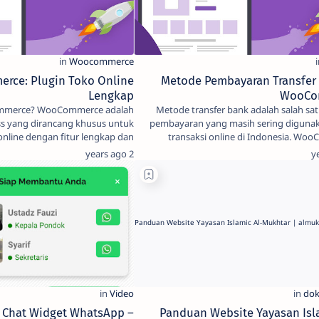
rce: Plugin Toko Online
Metode Pembayaran Transfer 
Lengkap
WooCo
ommerce adalah
Metode transfer bank adalah salah sa
s yang dirancang khusus untuk
pembayaran yang masih sering diguna
nline dengan fitur lengkap dan
transaksi online di Indonesia. Wo
mudah digunak…
me
2 years ago
s Chat Widget WhatsApp –
Panduan Website Yayasan Isl