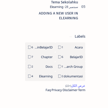
Tema Sekolahku
ADDING A NEW USER IN
ELEARNING
Labels
AdminBelajarID
Acara
Chapter
BelajarID
Docs
DMF Research Group
Elearning
dokumentasi
Faq
Privacy
Disclaimer
Term