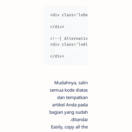
<
div
 class='
lnDef
'>

Konten_anda_ada_disini
</
div
>

<!--[ Alternative language ]-->
<
div
 class='
lnAlt
'>

Your_content_goes_here
</
div
>
Mudahnya, salin
semua kode diatas
dan tempatkan
artikel Anda pada
bagian yang sudah
ditandai.
Easily, copy all the