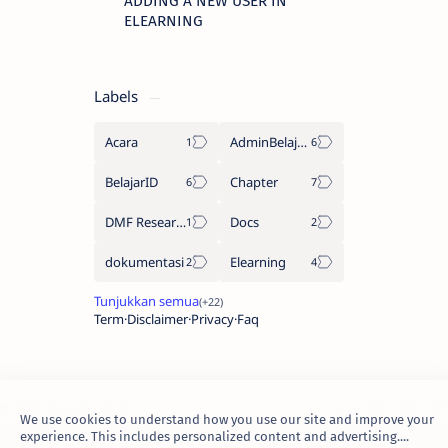
ADDING A NEW USER IN
ELEARNING
Labels
Acara
AdminBelajarID
BelajarID
Chapter
DMF Research Group
Docs
dokumentasi
Elearning
Term
Disclaimer
Privacy
Faq
2026.
INAKRI DOCS
.
We use cookies to understand how you use our site and improve your
experience. This includes personalized content and advertising....