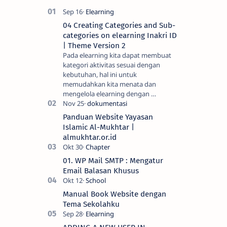
nama
akun (User
ID) yang
04 Creating Categories and Sub-
bertanda
categories on elearning Inakri ID
belajar.id
| Theme Version 2
dan kata
Pada elearning kita dapat membuat
sandi (pa…
kategori aktivitas sesuai dengan
kebutuhan, hal ini untuk
memudahkan kita menata dan
mengelola elearning dengan …
Panduan Website Yayasan
Islamic Al-Mukhtar |
almukhtar.or.id
01. WP Mail SMTP : Mengatur
Email Balasan Khusus
Manual Book Website dengan
Tema Sekolahku