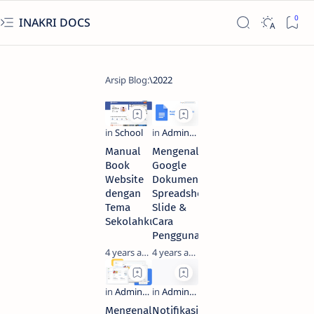
INAKRI DOCS
Manual
Mengenal
Book
Google
Website
Dokumen,
dengan
Spreadsheet,
Tema
Slide &
Sekolahku
Cara
Penggunaannya
4 years ago
4 years ago
Mengenal
Notifikasi