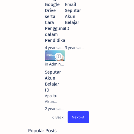
Google
Email
Drive
Seputar
serta
Akun
Cara
Belajar
Penggunaannya
ID
dalam
Pendidikan
4 years ago
3 years ago
Seputar
Akun
Belajar
ID
Apa itu
Akun
Belajar ID
2 years ago
Akun
Belajar.id/Akun
Pembelajaran
merupakan
Popular Posts